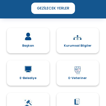
GEZILECEK YERLER
Başkan
Kurumsal Bilgiler
E-Belediye
E-Veteriner
Çeşme’de yenilenen parklarda yaz boyu
şenlik var