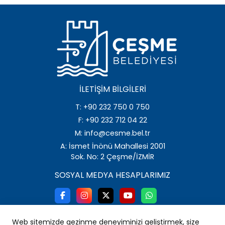
08
ÇEŞME BELEDİYE BAŞKANLIĞINDAN
Ocak
İLAN
2026
10
İMAR VE ŞEHİRCİLİK
İLETIŞIM BILGILERI
Aralık
MÜDÜRLÜĞÜNDEN İLAN
2025
T: +90 232 750 0 750
F: +90 232 712 04 22
M: info@cesme.bel.tr
03
ÇEŞME BELEDİYE BAŞKANLIĞINDAN
A: İsmet İnönü Mahallesi 2001
Aralık
İLAN
Sok. No: 2 Çeşme/İZMİR
2025
SOSYAL MEDYA HESAPLARIMIZ
02
İMAR VE ŞEHİRCİLİK
Ekim
MÜDÜRLÜĞÜNDEN İLAN
2025
Web sitemizde gezinme deneyiminizi geliştirmek, size