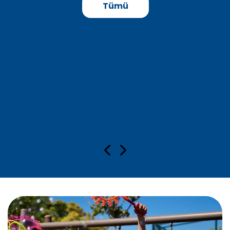
DEVAMINI OKU
Tümü
Başkan Lâl Denizli, park ve bahçeler
çalışmalarını yerinde inceledi
DEVAMINI OKU