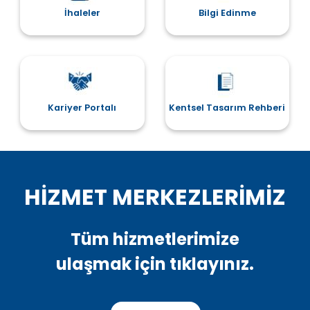
DEVAMINI OKU
İhaleler
Bilgi Edinme
Kariyer Portalı
Kentsel Tasarım Rehberi
HİZMET MERKEZLERİMİZ
Tüm hizmetlerimize
ulaşmak için tıklayınız.
Başkan Lâl Denizli Alaçatı Pazarında
esnaf ve vatandaşlarla buluştu