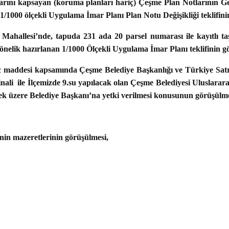
rını kapsayan (koruma planları hariç) Çeşme Plan Notlarının Ge
ik 1/1000 ölçekli Uygulama İmar Planı Plan Notu Değişikliği teklifin
lesi’nde, tapuda 231 ada 20 parsel numarası ile kayıtlı taş
önelik hazırlanan 1/1000 Ölçekli Uygulama İmar Planı teklifinin g
ddesi kapsamında Çeşme Belediye Başkanlığı ve Türkiye Satra
li ile İlçemizde 9.su yapılacak olan Çeşme Belediyesi Uluslararas
ek üzere Belediye Başkanı’na yetki verilmesi konusunun görüşülme
 mazeretlerinin görüşülmesi,