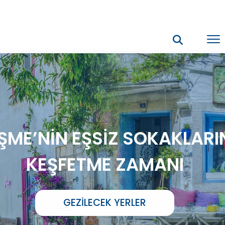
ŞME’NİN EŞSİZ SOKAKLARI
KEŞFETME ZAMANI
GEZILECEK YERLER