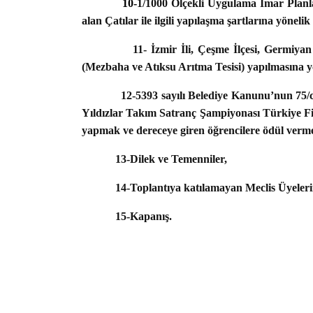
10-
1/1000 Ölçekli Uygulama İmar Planla
alan Çatılar ile ilgili yapılaşma şartlarına yönel
11- İzmir İli, Çeşme İlçesi, Germiyan Mahal
(Mezbaha ve Atıksu Arıtma Tesisi) yapılmasına y
12-5393 sayılı Belediye Kanunu’nun 75/c ma
Yıldızlar Takım Satranç Şampiyonası Türkiye Fina
yapmak ve dereceye giren öğrencilere ödül verm
13-Dilek ve Temenniler,
14-Toplantıya katılamayan Meclis Üyelerinin
15-Kapanış.