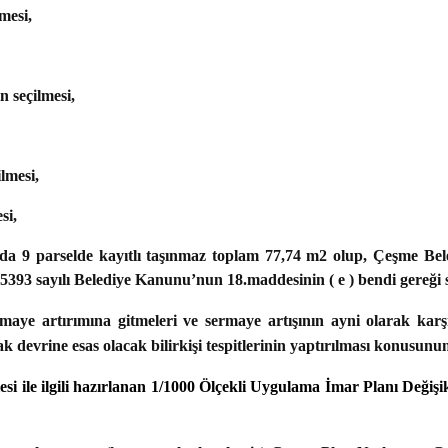
mesi,
 seçilmesi,
lmesi,
si,
a 9 parselde kayıtlı taşınmaz toplam 77,74 m2 olup, Çeşme Beledi
e 5393 sayılı Belediye Kanunu’nun 18.maddesinin ( e ) bendi gereği
rmaye artırımına gitmeleri ve sermaye artışının ayni olarak ka
 devrine esas olacak bilirkişi tespitlerinin yaptırılması konusunu
si ile ilgili hazırlanan
1/1000 Ölçekli Uygulama İmar Planı Değişik