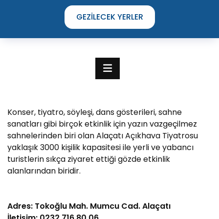
GEZILECEK YERLER
Konser, tiyatro, söyleşi, dans gösterileri, sahne
sanatları gibi birçok etkinlik için yazın vazgeçilmez
sahnelerinden biri olan Alaçatı Açıkhava Tiyatrosu
yaklaşık 3000 kişilik kapasitesi ile yerli ve yabancı
turistlerin sıkça ziyaret ettiği gözde etkinlik
alanlarından biridir.
TIME TO DISCOVER
Adres:
Tokoğlu Mah. Mumcu Cad. Alaçatı
THE UNIQUE STREETS OF ÇEŞME
İletişim: 0232 716 80 06