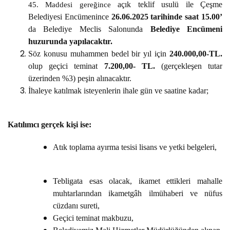
açık teklif usulü ile Çeşme
45. Maddesi gereğince
PLACES TO VISIT
Belediyesi Encümenince
26.06.2025 tarihinde saat 15.00’
da Belediye Meclis Salonunda
Belediye Encümeni
huzurunda yapılacaktır.
Söz konusu muhammen bedel bir yıl için
240.000,00-TL.
olup geçici teminat
7.200,00- TL.
(gerçekleşen tutar
üzerinden %3) peşin alınacaktır.
İhaleye katılmak isteyenlerin ihale gün ve saatine kadar;
Katılımcı gerçek kişi ise:
Atık toplama ayırma tesisi lisans ve yetki belgeleri,
Tebligata esas olacak, ikamet ettikleri mahalle
muhtarlarından ikametgâh ilmühaberi ve nüfus
cüzdanı sureti,
Geçici teminat makbuzu,