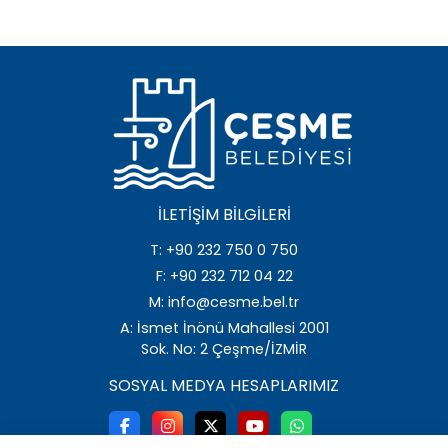
İLETIŞIM BILGILERI
T: +90 232 750 0 750
F: +90 232 712 04 22
M: info@cesme.bel.tr
A: İsmet İnönü Mahallesi 2001
Sok. No: 2 Çeşme/İZMİR
SOSYAL MEDYA HESAPLARIMIZ