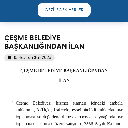
GEZILECEK YERLER
ÇEŞME BELEDİYE
BAŞKANLIĞINDAN İLAN
10 Haziran Salı 2025
ÇEŞME BELEDİYE BAŞKANLIĞI’NDAN
İLAN
Çeşme Belediyesi hizmet sınırları içindeki ambalaj
atıklarının, 3 (Üç) yıl süreyle, evsel nitelikli atıklardan ayrı
TIME TO DISCOVER
toplanması ve değerlendirilmesi amacıyla, kaynağında ayrı
THE UNIQUE STREETS OF ÇEŞME
toplanarak taşınmak üzere satışının,
2886 Sayılı Kanunun