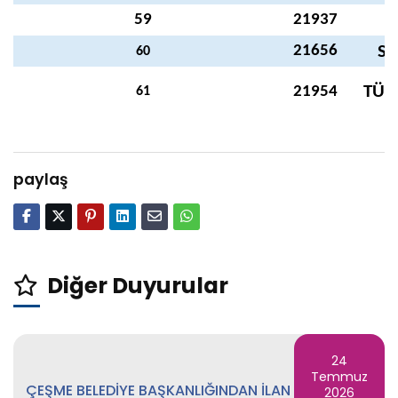
59
21937
21656
SE
60
TÜL
21954
61
paylaş
Diğer Duyurular
24
Temmuz
ÇEŞME BELEDİYE BAŞKANLIĞINDAN İLAN
2026