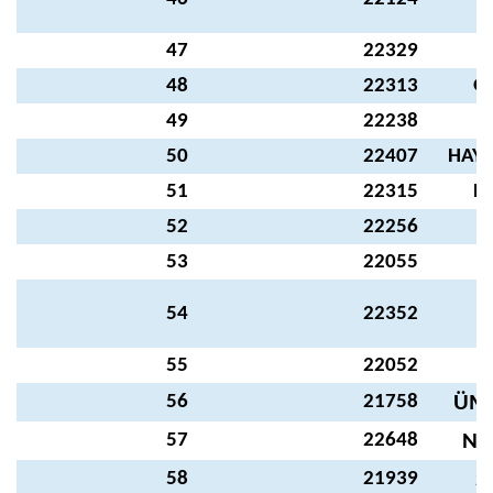
47
22329
S
48
22313
G
49
22238
50
22407
HAYR
51
22315
D
52
22256
53
22055
R
54
22352
55
22052
İ
56
21758
ÜM
57
22648
NE
58
21939
S