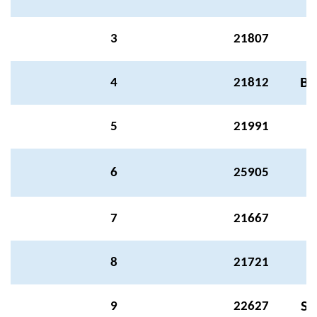
PLACES TO VISIT
3
21807
BE
4
21812
Ö
5
21991
L
6
25905
7
21667
8
21721
SE
9
22627