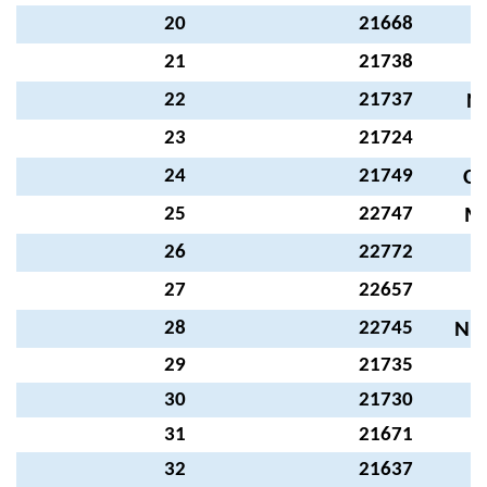
20
21668
A
21
21738
H
22
21737
N
23
21724
24
21749
C
25
22747
M
26
22772
Ş
27
22657
28
22745
NU
29
21735
N
30
21730
H
31
21671
A
32
21637