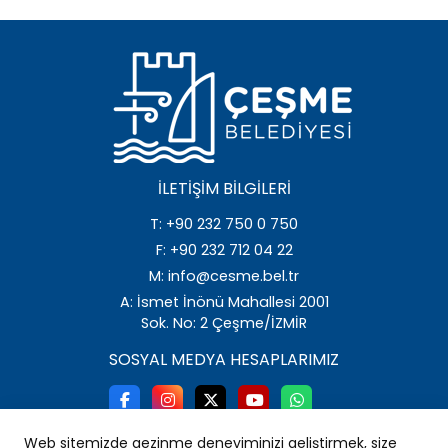
İLETIŞIM BILGILERI
T: +90 232 750 0 750
F: +90 232 712 04 22
M: info@cesme.bel.tr
A: İsmet İnönü Mahallesi 2001
Sok. No: 2 Çeşme/İZMİR
SOSYAL MEDYA HESAPLARIMIZ
Web sitemizde gezinme deneyiminizi geliştirmek, size