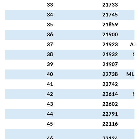
33
21733
H
34
21745
H
35
21859
H
36
21900
37
21923
AZİ
38
21932
SE
39
21907
40
22738
MUA
41
22742
H
42
22614
NE
43
22602
A
44
22791
N
45
22116
P
46
22124