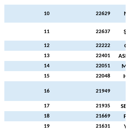
NU
10
22629
ŞE
11
22637
12
22222
G
13
22401
ASL
14
22051
ME
15
22048
HÜ
16
21949
17
21935
SER
18
21669
PE
19
21631
YA