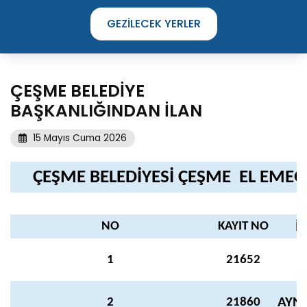
GEZILECEK YERLER
ÇEŞME BELEDİYE
BAŞKANLIĞINDAN İLAN
15 Mayıs Cuma 2026
ÇEŞME BELEDİYESİ ÇEŞME EL EMEĞİ
NO
KAYIT NO
İ
1
21652
TIME TO DISCOVER
THE UNIQUE STREETS OF ÇEŞME
AYN
2
21860