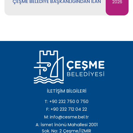
ÇEŞME BELEDİYE BAŞKANLIĞINDAN İLAN
2026
İLETIŞIM BILGILERI
T: +90 232 750 0 750
F: +90 232 712 04 22
M: info@cesme.bel.tr
A: İsmet İnönü Mahallesi 2001
Sok. No: 2 Çeşme/İZMİR