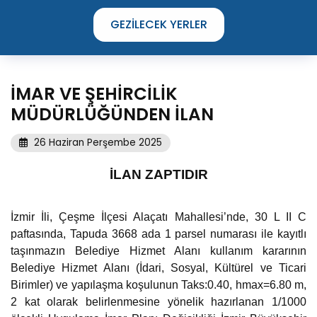
GEZILECEK YERLER
İMAR VE ŞEHİRCİLİK
MÜDÜRLÜĞÜNDEN İLAN
26 Haziran Perşembe 2025
İLAN ZAPTIDIR
İzmir İli, Çeşme İlçesi Alaçatı Mahallesi’nde, 30 L II C
paftasında, Tapuda 3668 ada 1 parsel numarası ile kayıtlı
taşınmazın Belediye Hizmet Alanı kullanım kararının
Belediye Hizmet Alanı (İdari, Sosyal, Kültürel ve Ticari
TIME TO DISCOVER
Birimler) ve yapılaşma koşulunun Taks:0.40, hmax=6.80 m,
THE UNIQUE STREETS OF ÇEŞME
2 kat olarak belirlenmesine yönelik hazırlanan 1/1000