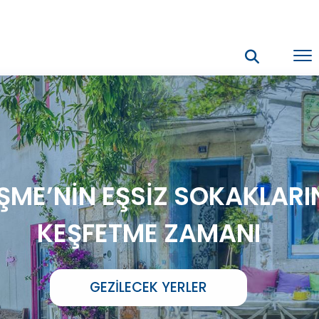
ŞME’NİN EŞSİZ SOKAKLARI
KEŞFETME ZAMANI
GEZILECEK YERLER