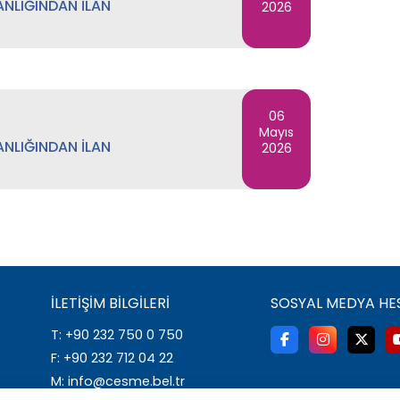
ANLIĞINDAN İLAN
2026
06
Mayıs
ANLIĞINDAN İLAN
2026
İLETIŞIM BILGILERI
SOSYAL MEDYA HE
T: +90 232 750 0 750
F: +90 232 712 04 22
M: info@cesme.bel.tr