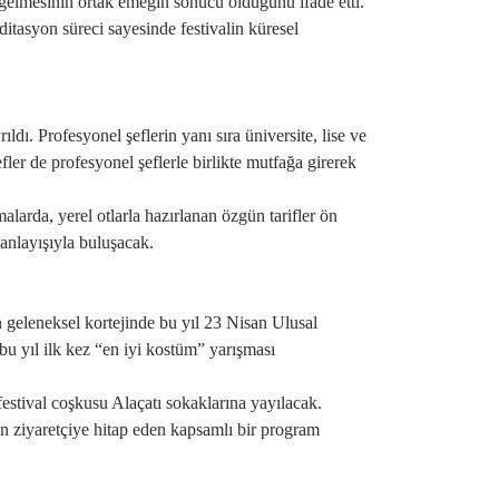
gelmesinin ortak emeğin sonucu olduğunu ifade etti.
editasyon süreci sayesinde festivalin küresel
ıldı. Profesyonel şeflerin yanı sıra üniversite, lise ve
er de profesyonel şeflerle birlikte mutfağa girerek
malarda, yerel otlarla hazırlanan özgün tarifler ön
 anlayışıyla buluşacak.
in geleneksel kortejinde bu yıl 23 Nisan Ulusal
 yıl ilk kez “en iyi kostüm” yarışması
estival coşkusu Alaçatı sokaklarına yayılacak.
ştan ziyaretçiye hitap eden kapsamlı bir program