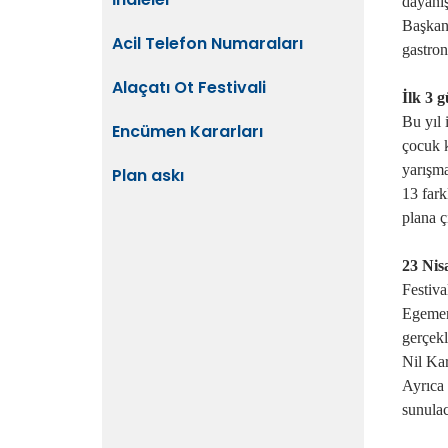
dayanıs
Başkan
Acil Telefon Numaraları
gastrono
Alaçatı Ot Festivali
İlk 3 
Bu yıl 
Encümen Kararları
çocuk 
yarışm
Plan askı
13 farkl
plana ç
23 Nisa
Festiva
Egemenl
gerçekl
Nil Kar
Ayrıca 
sunula