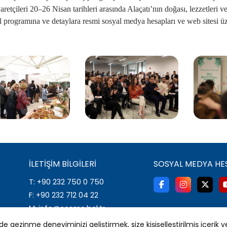
yaretçileri 20–26 Nisan tarihleri arasında Alaçatı’nın doğası, lezzetleri v
l programına ve detaylara resmi sosyal medya hesapları ve web sitesi üze
İLETIŞIM BILGILERI
SOSYAL MEDYA HE
T: +90 232 750 0 750
F: +90 232 712 04 22
M: info@cesme.bel.tr
A: İsmet İnönü Mahallesi 2001
 gezinme deneyiminizi geliştirmek, size kişiselleştirilmiş içerik v