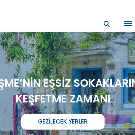
ŞME’NİN EŞSİZ SOKAKLARI
KEŞFETME ZAMANI
GEZILECEK YERLER