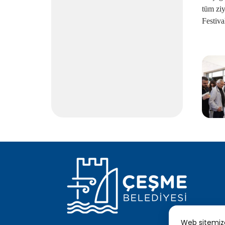
tüm zi
Festiva
Web sitemizde