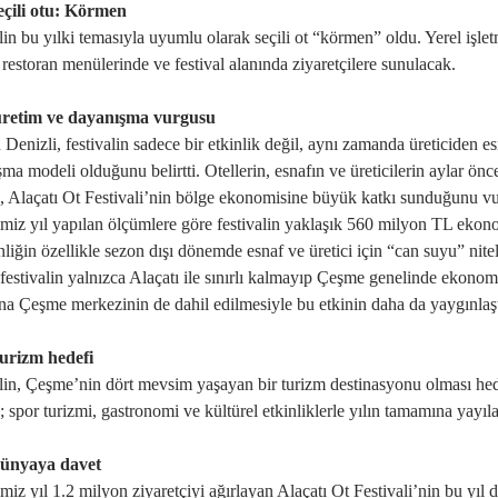
eçili otu: Körmen
in bu yılki temasıyla uyumlu olarak seçili ot “körmen” oldu. Yerel işletmel
r, restoran menülerinde ve festival alanında ziyaretçilere sunulacak.
üretim ve dayanışma vurgusu
 Denizli, festivalin sadece bir etkinlik değil, aynı zamanda üreticiden es
̧ma modeli olduğunu belirtti. Otellerin, esnafın ve üreticilerin aylar önc
, Alaçatı Ot Festivali’nin bölge ekonomisine büyük katkı sunduğunu v
̆imiz yıl yapılan ölçümlere göre festivalin yaklaşık 560 milyon TL eko
liğin özellikle sezon dışı dönemde esnaf ve üretici için “can suyu” nite
festivalin yalnızca Alaçatı ile sınırlı kalmayıp Çeşme genelinde ekonomik
ına Çeşme merkezinin de dahil edilmesiyle bu etkinin daha da yaygınlaştıg
turizm hedefi
lin, Çeşme’nin dört mevsim yaşayan bir turizm destinasyonu olması hede
; spor turizmi, gastronomi ve kültürel etkinliklerle yılın tamamına yayıla
ünyaya davet
̆imiz yıl 1.2 milyon ziyaretçiyi ağırlayan Alaçatı Ot Festivali’nin bu yıl