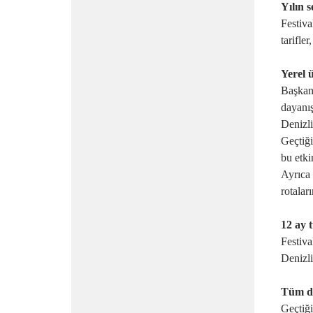
Yılın s
Festival
tarifle
Yerel 
Başkan
dayanıs
Denizli
Geçtig
bu etkin
Ayrıca 
rotalar
12 ay 
Festiva
Denizli
Tüm d
Geçtig