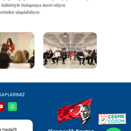
e kültürüyle buluşmaya davet ediyor.
rinden ulaşılabiliyor.
SAPLARIMIZ
e hedefli