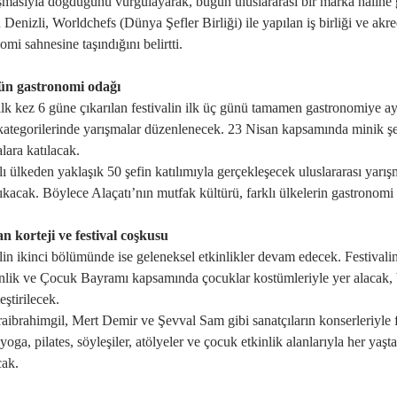
̧masıyla doğduğunu vurgulayarak, bugün uluslararası bir marka hâline 
 Denizli, Worldchefs (Dünya Şefler Birliği) ile yapılan iş birliği ve akr
mi sahnesine taşındığını belirtti.
gün gastronomi odağı
ilk kez 6 güne çıkarılan festivalin ilk üç günü tamamen gastronomiye ayr
kategorilerinde yarışmalar düzenlenecek. 23 Nisan kapsamında minik şefl
alara katılacak.
ı ülkeden yaklaşık 50 şefin katılımıyla gerçekleşecek uluslararası yarış
ıkacak. Böylece Alaçatı’nın mutfak kültürü, farklı ülkelerin gastronomi
n korteji ve festival coşkusu
lin ikinci bölümünde ise geleneksel etkinlikler devam edecek. Festival
ik ve Çocuk Bayramı kapsamında çocuklar kostümleriyle yer alacak, bu
eştirilecek.
aibrahimgil, Mert Demir ve Şevval Sam gibi sanatçıların konserleriyle f
yoga, pilates, söyleşiler, atölyeler ve çocuk etkinlik alanlarıyla her ya
cak.