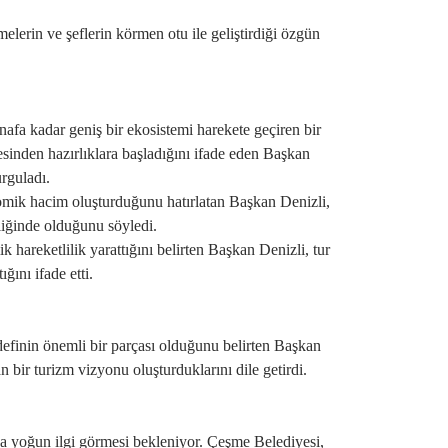
erin ve şeflerin körmen otu ile geliştirdiği özgün
nafa kadar geniş bir ekosistemi harekete geçiren bir
esinden hazırlıklara başladığını ifade eden Başkan
urguladı.
nomik hacim oluşturduğunu hatırlatan Başkan Denizli,
liğinde olduğunu söyledi.
 hareketlilik yarattığını belirten Başkan Denizli, tur
̆ını ifade etti.
finin önemli bir parçası olduğunu belirten Başkan
n bir turizm vizyonu oluşturduklarını dile getirdi.
 da yoğun ilgi görmesi bekleniyor. Çeşme Belediyesi,