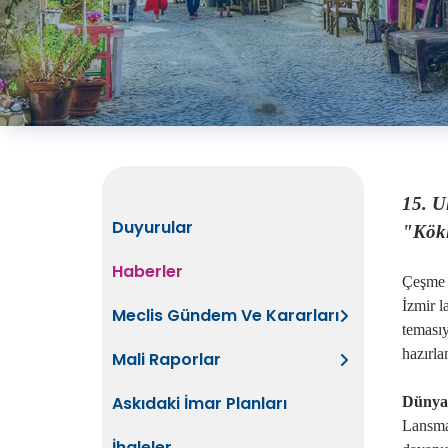
15. Ul
Duyurular
"Kök
Haberler
Çeşme
İzmir 
Meclis Gündem Ve Kararları
temasıy
hazırla
Mali Raporlar
Askıdaki İmar Planları
Dünya
Lansman
İhaleler