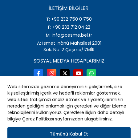
İLETIŞIM BILGILERI
T: +90 232 750 0 750
F: +90 232 712 04 22
M: info@cesme.bel.tr
A: İsmet İnönü Mahallesi 2001
Sok. No: 2 Çeşme/İZMİR
SOSYAL MEDYA HESAPLARIMIZ
Web sitemizde gezinme deneyiminizi geliştirmek, size
kişiselleştirilmiş içerik ve hedefli reklamlar göstermek,
web sitesi trafiğimizi analiz etmek ve ziyaretçilerimizin
nereden geldiğini anlamak için çerezleri ve diğer izleme
teknolojilerini kullanıyoruz. Çerezlere ilişkin daha detaylı
bilgiye Çerez Politikası sayfamızdan ulaşabilirsiniz.
Tümünü Kabul Et