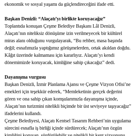
ekonomik ve sosyal yaşamı da güçlendireceğini ifade etti.
Başkan Denizli: “Alaçatı’yı birlikte koruyacağız”
Toplantıda konuşan Çeşme Belediye Başkanı Lâl Denizli,
Alaçatı’nın niteliksiz dönüşüme izin verilmeyecek bir kültürel
miras alanı olduğunu vurgulayarak, “Bu rehber, masa başında
değil; esnafımızla yaptığımız görüşmelerden, ortak akıldan doğdu.
Kâğıt üzerinde kalmaması için kararlıyız. Alaçatı’yı kendi
dönemimizde koruyacak, kimliğine sahip çıkacağız” dedi.
Dayanışma vurgusu
Başkan Denizli, İzmir Planlama Ajansı ve Çeşme Vizyon Ofisi’ne
emekleri için teşekkür ederek, “Memleketinin gerçek değerini
gören ve ona sahip çıkan komşularımızla dayanışma içinde,
Alaçatı’nın turizmini nitelikli biçimde bir üst seviyeye taşıyacağız”
ifadelerini kullandı.
Çeşme Belediyesi, Alaçatı Kentsel Tasarım Rehberi’nin uygulama
sürecini esnafla iş birliği içinde sürdürecek; Alaçatı’nın özgün
kimliğini koruyan, sürdürülebilir ve nitelikli bir kent vizyonunu