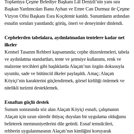
Toplantıya Çeşme Belediye Başkanı Lâl Denizli’nin yanı sıra
PLACES TO VISIT
Başkan Yardımcıları Banu Ayhan ve Emre Can Durmaz ile Çeşme
Vizyon Ofisi Başkanı Esra Koçdemir katıldı. Sunumların ardından
esnafın soruları yanıtlandı; görüş, öneri ve deneyimler dinlendi.
Cephelerden tabelalara, aydınlatmadan tentelere kadar net
ilkeler
Kentsel Tasarım Rehberi kapsamında; cephe düzenlemeleri, tabela
ve aydınlatma standartları, tente ve şemsiye kullanımı, renk ve
malzeme tercihleri gibi başlıklarda Alaçatı’nın özgün dokusuyla
uyumlu, sade ve bütüncül ilkeler paylaşıldı. Amaç; Alaçatı
Köyiçi’nin karakterini güçlendirmek, görsel kirliliği önlemek ve
nitelikli turizmi desteklemek.
Esnaftan güçlü destek
Sunum sonrasında söz alan Alaçatı Köyiçi esnafı, çalışmanın
Alaçatı için uzun süredir ihtiyaç duyulan bir uygulama olduğunu
belirterek memnuniyetlerini dile getirdi. Esnaf temsilcileri,
rehberin uygulanmasının Alaçatı’nın kimliğini koruyarak