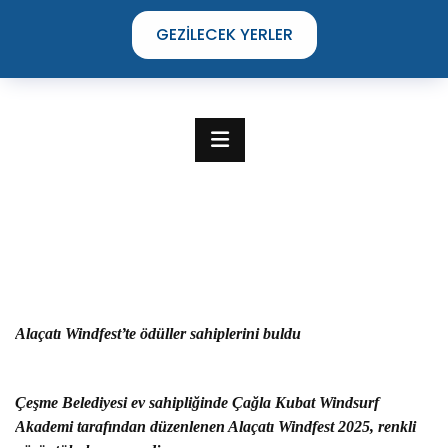
GEZILECEK YERLER
Alaçatı Windfest’te ödüller sahiplerini buldu
TIME TO DISCOVER
Çeşme Belediyesi ev sahipliğinde Çağla Kubat Windsurf
THE UNIQUE STREETS OF ÇEŞME
Akademi tarafından düzenlenen Alaçatı Windfest 2025, renkli