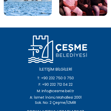
İLETIŞIM BILGILERI
T: +90 232 750 0 750
F: +90 232 712 04 22
M: info@cesme.bel.tr
A: İsmet İnönü Mahallesi 2001
Sok. No: 2 Çeşme/İZMİR