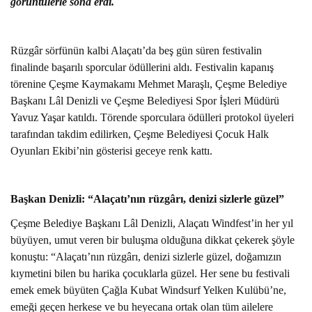
görüntülerle sona erdi.
PLACES TO VISIT
Rüzgâr sörfünün kalbi Alaçatı’da beş gün süren festivalin
finalinde başarılı sporcular ödüllerini aldı. Festivalin kapanış
törenine Çeşme Kaymakamı Mehmet Maraşlı, Çeşme Belediye
Başkanı Lâl Denizli ve Çeşme Belediyesi Spor İşleri Müdürü
Yavuz Yaşar katıldı. Törende sporculara ödülleri protokol üyeleri
tarafından takdim edilirken, Çeşme Belediyesi Çocuk Halk
Oyunları Ekibi’nin gösterisi geceye renk kattı.
Başkan Denizli: “
Alaçatı’nın rüzgârı, denizi sizlerle güzel
”
Çeşme Belediye Başkanı Lâl Denizli,
Alaçatı Windfest’in her yıl
büyüyen, umut veren bir buluşma olduğuna dikkat çekerek şöyle
konuştu:
“
Alaçatı’nın rüzgârı, denizi sizlerle güzel, doğamızın
kıymetini bilen bu harika çocuklarla güzel. Her sene bu festivali
emek emek büyüten Çağla Kubat Windsurf Yelken Kulübü’ne,
emeği geçen herkese ve bu heyecana ortak olan tüm ailelere