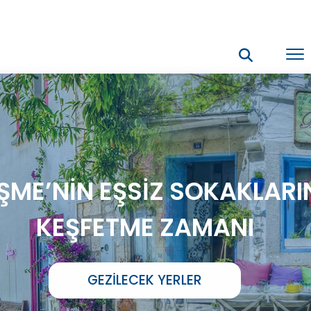
ŞME’NİN EŞSİZ SOKAKLARI
KEŞFETME ZAMANI
GEZILECEK YERLER