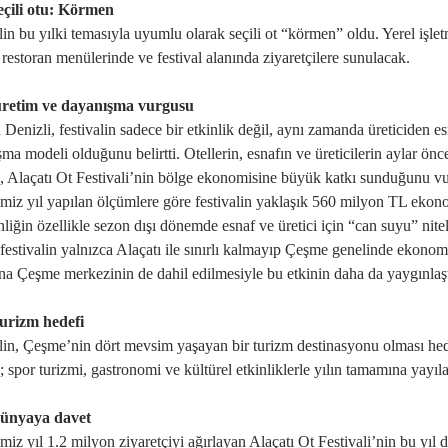
eçili otu: Körmen
in bu yılki temasıyla uyumlu olarak seçili ot “körmen” oldu. Yerel işletmel
r, restoran menülerinde ve festival alanında ziyaretçilere sunulacak.
üretim ve dayanışma vurgusu
 Denizli, festivalin sadece bir etkinlik değil, aynı zamanda üreticiden es
̧ma modeli olduğunu belirtti. Otellerin, esnafın ve üreticilerin aylar önc
, Alaçatı Ot Festivali’nin bölge ekonomisine büyük katkı sunduğunu v
̆imiz yıl yapılan ölçümlere göre festivalin yaklaşık 560 milyon TL eko
liğin özellikle sezon dışı dönemde esnaf ve üretici için “can suyu” nite
festivalin yalnızca Alaçatı ile sınırlı kalmayıp Çeşme genelinde ekonomik
ına Çeşme merkezinin de dahil edilmesiyle bu etkinin daha da yaygınlaştıg
turizm hedefi
lin, Çeşme’nin dört mevsim yaşayan bir turizm destinasyonu olması hede
; spor turizmi, gastronomi ve kültürel etkinliklerle yılın tamamına yayıla
ünyaya davet
̆imiz yıl 1.2 milyon ziyaretçiyi ağırlayan Alaçatı Ot Festivali’nin bu yıl