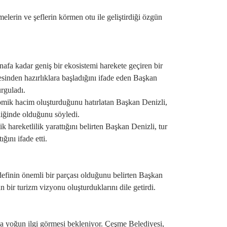
erin ve şeflerin körmen otu ile geliştirdiği özgün
nafa kadar geniş bir ekosistemi harekete geçiren bir
esinden hazırlıklara başladığını ifade eden Başkan
urguladı.
nomik hacim oluşturduğunu hatırlatan Başkan Denizli,
liğinde olduğunu söyledi.
 hareketlilik yarattığını belirten Başkan Denizli, tur
̆ını ifade etti.
finin önemli bir parçası olduğunu belirten Başkan
n bir turizm vizyonu oluşturduklarını dile getirdi.
 da yoğun ilgi görmesi bekleniyor. Çeşme Belediyesi,