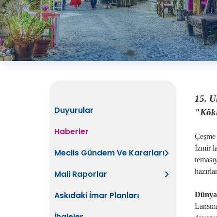
15. Ul
Duyurular
"Kök
Haberler
Çeşme
İzmir 
Meclis Gündem Ve Kararları
temasıy
hazırla
Mali Raporlar
Askıdaki İmar Planları
Dünya
Lansman
İhaleler