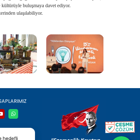
e kültürüyle buluşmaya davet ediyor.
rinden ulaşılabiliyor.
SAPLARIMIZ
e hedefli