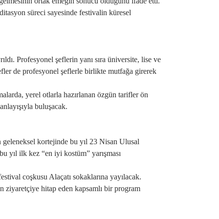
gelmesinin ortak emeğin sonucu olduğunu ifade etti.
editasyon süreci sayesinde festivalin küresel
ıldı. Profesyonel şeflerin yanı sıra üniversite, lise ve
er de profesyonel şeflerle birlikte mutfağa girerek
malarda, yerel otlarla hazırlanan özgün tarifler ön
 anlayışıyla buluşacak.
in geleneksel kortejinde bu yıl 23 Nisan Ulusal
 yıl ilk kez “en iyi kostüm” yarışması
estival coşkusu Alaçatı sokaklarına yayılacak.
ştan ziyaretçiye hitap eden kapsamlı bir program