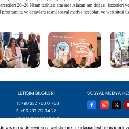
yaretçileri 20–26 Nisan tarihleri arasında Alaçatı’nın doğası, lezzetleri v
l programına ve detaylara resmi sosyal medya hesapları ve web sitesi üze
İLETIŞIM BILGILERI
SOSYAL MEDYA HE
T: +90 232 750 0 750
F: +90 232 712 04 22
M: info@cesme.bel.tr
A: İsmet İnönü Mahallesi 2001
 gezinme deneyiminizi geliştirmek, size kişiselleştirilmiş içerik v