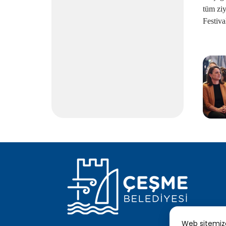
tüm zi
Festiva
Web sitemizde