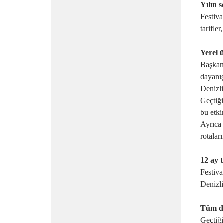
Yılın s
Festival
tarifle
Yerel 
Başkan
dayanıs
Denizli
Geçtig
bu etkin
Ayrıca 
rotalar
12 ay 
Festiva
Denizli
Tüm d
Geçtig