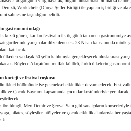
̧masıyla doğduğunu vurgulayarak, bugün uluslararası bir marka hâline 
 Denizli, Worldchefs (Dünya Şefler Birliği) ile yapılan iş birliği ve akr
mi sahnesine taşındığını belirtti.
gün gastronomi odağı
ilk kez 6 güne çıkarılan festivalin ilk üç günü tamamen gastronomiye ayr
kategorilerinde yarışmalar düzenlenecek. 23 Nisan kapsamında minik şefl
alara katılacak.
ı ülkeden yaklaşık 50 şefin katılımıyla gerçekleşecek uluslararası yarış
ıkacak. Böylece Alaçatı’nın mutfak kültürü, farklı ülkelerin gastronomi
n korteji ve festival coşkusu
lin ikinci bölümünde ise geleneksel etkinlikler devam edecek. Festival
ik ve Çocuk Bayramı kapsamında çocuklar kostümleriyle yer alacak, bu
eştirilecek.
aibrahimgil, Mert Demir ve Şevval Sam gibi sanatçıların konserleriyle f
yoga, pilates, söyleşiler, atölyeler ve çocuk etkinlik alanlarıyla her ya
cak.