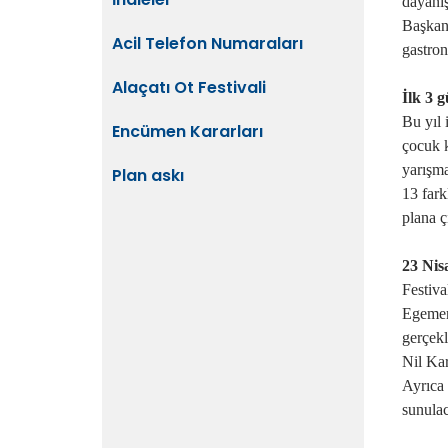
dayanıs
Başkan
Acil Telefon Numaraları
gastrono
Alaçatı Ot Festivali
İlk 3 
Bu yıl 
Encümen Kararları
çocuk 
yarışm
Plan askı
13 farkl
plana ç
23 Nisa
Festiva
Egemenl
gerçekl
Nil Kar
Ayrıca 
sunula