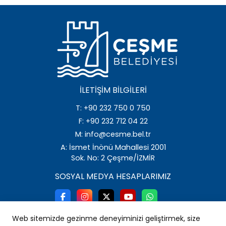
İLETIŞIM BILGILERI
T: +90 232 750 0 750
F: +90 232 712 04 22
M: info@cesme.bel.tr
A: İsmet İnönü Mahallesi 2001
Sok. No: 2 Çeşme/İZMİR
SOSYAL MEDYA HESAPLARIMIZ
Web sitemizde gezinme deneyiminizi geliştirmek, size