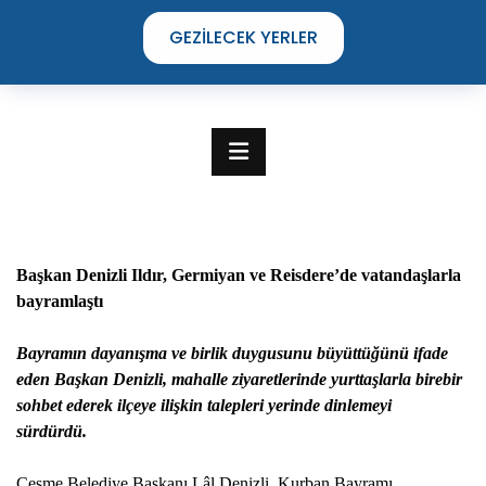
GEZILECEK YERLER
Başkan Denizli Ildır, Germiyan ve Reisdere’de vatandaşlarla
bayramlaştı
Bayramın dayanışma ve birlik duygusunu büyüttüğünü ifade
eden Başkan Denizli, mahalle ziyaretlerinde yurttaşlarla birebir
sohbet ederek ilçeye ilişkin talepleri yerinde dinlemeyi
TIME TO DISCOVER
sürdürdü.
THE UNIQUE STREETS OF ÇEŞME
Çeşme Belediye Başkanı Lâl Denizli, Kurban Bayramı