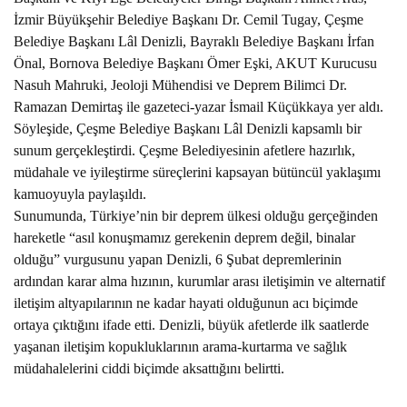
PLACES TO VISIT
İzmir Büyükşehir Belediye Başkanı Dr. Cemil Tugay, Çeşme
Belediye Başkanı Lâl Denizli, Bayraklı Belediye Başkanı İrfan
Önal, Bornova Belediye Başkanı Ömer Eşki, AKUT Kurucusu
Nasuh Mahruki, Jeoloji Mühendisi ve Deprem Bilimci Dr.
Ramazan Demirtaş ile gazeteci-yazar İsmail Küçükkaya yer aldı.
Söyleşide, Çeşme Belediye Başkanı Lâl Denizli kapsamlı bir
sunum gerçekleştirdi. Çeşme Belediyesinin afetlere hazırlık,
müdahale ve iyileştirme süreçlerini kapsayan bütüncül yaklaşımı
kamuoyuyla paylaşıldı.
Sunumunda, Türkiye’nin bir deprem ülkesi olduğu gerçeğinden
hareketle “asıl konuşmamız gerekenin deprem değil, binalar
olduğu” vurgusunu yapan Denizli, 6 Şubat depremlerinin
ardından karar alma hızının, kurumlar arası iletişimin ve alternatif
iletişim altyapılarının ne kadar hayati olduğunun acı biçimde
ortaya çıktığını ifade etti. Denizli, büyük afetlerde ilk saatlerde
yaşanan iletişim kopukluklarının arama-kurtarma ve sağlık
müdahalelerini ciddi biçimde aksattığını belirtti.