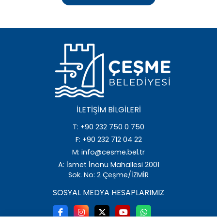
İLETIŞIM BILGILERI
T: +90 232 750 0 750
F: +90 232 712 04 22
M: info@cesme.bel.tr
A: İsmet İnönü Mahallesi 2001
Sok. No: 2 Çeşme/İZMİR
SOSYAL MEDYA HESAPLARIMIZ