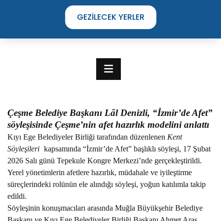
GEZILECEK YERLER
Çeşme Belediye Başkanı Lâl Denizli, “İzmir’de Afet”
söyleşisinde Çeşme’nin afet hazırlık modelini anlattı
Kıyı Ege Belediyeler Birliği tarafından düzenlenen
Kent
Söyleşileri
kapsamında “İzmir’de Afet” başlıklı söyleşi, 17 Şubat
2026 Salı günü Tepekule Kongre Merkezi’nde gerçekleştirildi.
Yerel yönetimlerin afetlere hazırlık, müdahale ve iyileştirme
süreçlerindeki rolünün ele alındığı söyleşi, yoğun katılımla takip
TIME TO DISCOVER
edildi.
THE UNIQUE STREETS OF ÇEŞME
Söyleşinin konuşmacıları arasında Muğla Büyükşehir Belediye
Başkanı ve Kıyı Ege Belediyeler Birliği Başkanı Ahmet Aras,