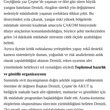
Geçtiğimiz yaz Çeşme’de yaşanan ve dört gün süren büyük
yangını hatırlatan Denizli, rüzgârın sürekli yön değiştirmesi
nedeniyle müdahalede yaşanan zorluklara dikkat çekti. Bu
deneyimden yola çıkarak, yangın riski yüksek bölgelerde
müdahale süresini kısaltmak amacıyla ÇAKOM bünyesinde
itfaiye araçlarının konumlandırıldığını, böylece şehir merkezinden
gelen 14 dakikalık müdahale süresinin ciddi ölçüde azaltıldığını
belirtti.
Ayrıca ilçenin kritik noktalarına yerleştirilen yapay zekâ destekli
kamera sistemleriyle duman, yoğunluk ve risk analizlerinin anlık
olarak yapılabildiğini aktaran Denizli, erken uyarının afet
yönetiminde belirleyici rol oynadığını söyledi.
Toplumsal hazırlık
ve gönüllü organizasyonu
Sunumda sivil dayanışmanın doğru şekilde organize edilmesinin
önemine de değinen Başkan Denizli, Çeşme’de AKUT iş
birliğiyle mahalle bazlı afet eğitimleri, muhtarlar ve gönüllüler için
ilk müdahale programları başlatıldığını ifade etti. Arama-kurtarma
ekiplerinin oluşturulması sürecinin yürütüldüğünü belirten Denizli,
“İyi niyetli ama eğitimsiz müdahalelerin yeni riskler