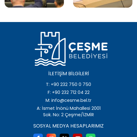
İLETIŞIM BILGILERI
T: +90 232 750 0 750
F: +90 232 712 04 22
M: info@cesme.bel.tr
A: İsmet İnönü Mahallesi 2001
Sok. No: 2 Çeşme/İZMİR
SOSYAL MEDYA HESAPLARIMIZ