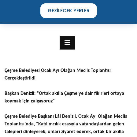
GEZILECEK YERLER
Çeşme Belediyesi Ocak Ayı Olağan Meclis Toplantısı
Gerçekleştirildi
Başkan Denizli: “Ortak akılla Çeşme’ye dair fikirleri ortaya
koymak için çalışıyoruz”
Çeşme Belediye Başkanı Lâl Denizli, Ocak Ayı Olağan Meclis
TIME TO DISCOVER
Toplantısı’nda, “Katılımcılık esasıyla vatandaşlardan gelen
THE UNIQUE STREETS OF ÇEŞME
talepleri dinleyerek, onları ziyaret ederek, ortak bir akılla