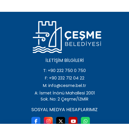
İLETIŞIM BILGILERI
T: +90 232 750 0 750
F: +90 232 712 04 22
M: info@cesme.bel.tr
A: İsmet İnönü Mahallesi 2001
Sok. No: 2 Çeşme/İZMİR
SOSYAL MEDYA HESAPLARIMIZ