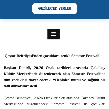
GEZILECEK YERLER
Çeşme Belediyesi’nden çocuklara renkli Sömestr Festivali!
Başkan Denizli, 20-26 Ocak tarihleri arasında Çakabey
Kültür Merkezi’nde düzenlenecek olan Sömestr Festivali’ne
tüm çocukları davet ederek, “Hepinize mutlu ve sağlıklı bir
tatil diliyorum” dedi.
TIME TO DISCOVER
Çeşme Belediyesi, 20-26 Ocak tarihleri arasında Çakabey Kültür
THE UNIQUE STREETS OF ÇEŞME
Merkezi’nde düzenlenecek Sömestr Festivali ile çocukları