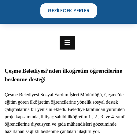
GEZILECEK YERLER
Çeşme Belediyesi’nden ilköğretim öğrencilerine
beslenme desteği
Çeşme Belediyesi Sosyal Yardım İşleri Müdürlüğü, Çeşme’de
eğitim gören ilköğretim öğrencilerine yönelik sosyal destek
çalışmalarına bir yenisini ekledi. Belediye tarafından yürütülen
proje kapsamında, ihtiyaç sahibi ilköğretim 1., 2., 3. ve 4. sınıf
TIME TO DISCOVER
öğrencilerine diyetisyen ve gıda mühendisleri gözetiminde
THE UNIQUE STREETS OF ÇEŞME
hazırlanan sağlıklı beslenme çantaları ulaştırılıyor.