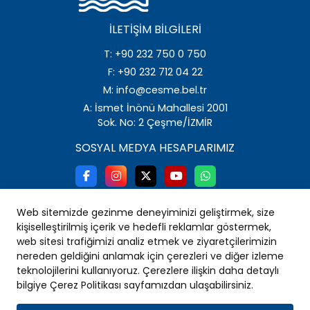
İLETIŞIM BILGILERI
T: +90 232 750 0 750
F: +90 232 712 04 22
M: info@cesme.bel.tr
A: İsmet İnönü Mahallesi 2001
Sok. No: 2 Çeşme/İZMİR
SOSYAL MEDYA HESAPLARIMIZ
Web sitemizde gezinme deneyiminizi geliştirmek, size
kişiselleştirilmiş içerik ve hedefli reklamlar göstermek,
web sitesi trafiğimizi analiz etmek ve ziyaretçilerimizin
nereden geldiğini anlamak için çerezleri ve diğer izleme
teknolojilerini kullanıyoruz. Çerezlere ilişkin daha detaylı
bilgiye Çerez Politikası sayfamızdan ulaşabilirsiniz.