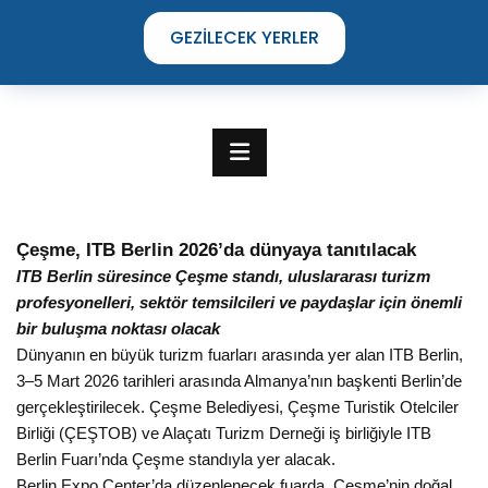
GEZILECEK YERLER
Çeşme, ITB Berlin 2026’da dünyaya tanıtılacak
ITB Berlin süresince Çeşme standı, uluslararası turizm
profesyonelleri, sektör temsilcileri ve paydaşlar için önemli
bir buluşma noktası olacak
Dünyanın en büyük turizm fuarları arasında yer alan ITB Berlin,
3–5 Mart 2026 tarihleri arasında Almanya’nın başkenti Berlin’de
gerçekleştirilecek. Çeşme Belediyesi, Çeşme Turistik Otelciler
TIME TO DISCOVER
Birliği (ÇEŞTOB) ve Alaçatı Turizm Derneği iş birliğiyle ITB
THE UNIQUE STREETS OF ÇEŞME
Berlin Fuarı’nda Çeşme standıyla yer alacak.
Berlin Expo Center’da düzenlenecek fuarda, Çeşme’nin doğal