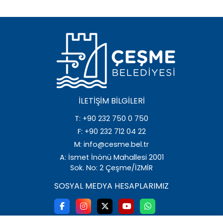
İLETIŞIM BILGILERI
T: +90 232 750 0 750
F: +90 232 712 04 22
M: info@cesme.bel.tr
A: İsmet İnönü Mahallesi 2001
Sok. No: 2 Çeşme/İZMİR
SOSYAL MEDYA HESAPLARIMIZ