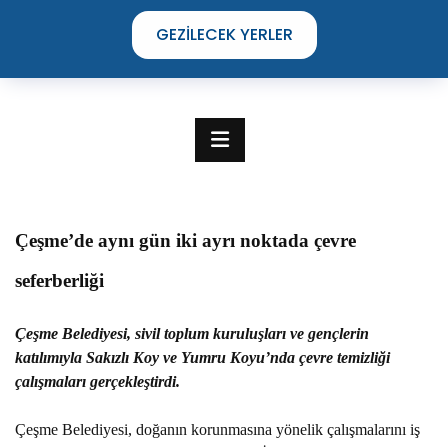
GEZILECEK YERLER
Çeşme’de aynı gün iki ayrı noktada çevre
seferberliği
Çeşme Belediyesi, sivil toplum kuruluşları ve gençlerin
katılımıyla Sakızlı Koy ve Yumru Koyu’nda çevre temizliği
çalışmaları gerçekleştirdi.
TIME TO DISCOVER
THE UNIQUE STREETS OF ÇEŞME
Çeşme Belediyesi, doğanın korunmasına yönelik çalışmalarını iş