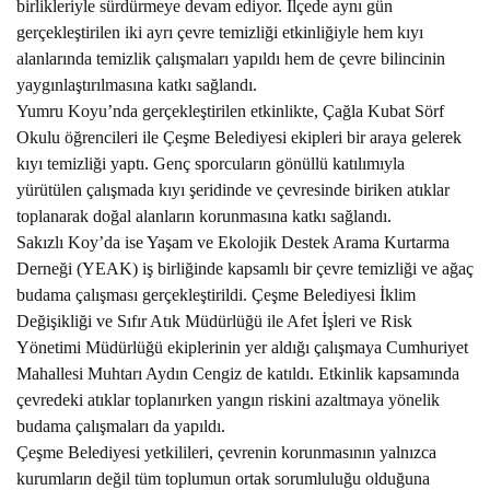
birlikleriyle sürdürmeye devam ediyor. İlçede aynı gün
PLACES TO VISIT
gerçekleştirilen iki ayrı çevre temizliği etkinliğiyle hem kıyı
alanlarında temizlik çalışmaları yapıldı hem de çevre bilincinin
yaygınlaştırılmasına katkı sağlandı.
Yumru Koyu’nda gerçekleştirilen etkinlikte, Çağla Kubat Sörf
Okulu öğrencileri ile Çeşme Belediyesi ekipleri bir araya gelerek
kıyı temizliği yaptı. Genç sporcuların gönüllü katılımıyla
yürütülen çalışmada kıyı şeridinde ve çevresinde biriken atıklar
toplanarak doğal alanların korunmasına katkı sağlandı.
Sakızlı Koy’da ise Yaşam ve Ekolojik Destek Arama Kurtarma
Derneği (YEAK) iş birliğinde kapsamlı bir çevre temizliği ve ağaç
budama çalışması gerçekleştirildi. Çeşme Belediyesi İklim
Değişikliği ve Sıfır Atık Müdürlüğü ile Afet İşleri ve Risk
Yönetimi Müdürlüğü ekiplerinin yer aldığı çalışmaya Cumhuriyet
Mahallesi Muhtarı Aydın Cengiz de katıldı. Etkinlik kapsamında
çevredeki atıklar toplanırken yangın riskini azaltmaya yönelik
budama çalışmaları da yapıldı.
Çeşme Belediyesi yetkilileri, çevrenin korunmasının yalnızca
kurumların değil tüm toplumun ortak sorumluluğu olduğuna