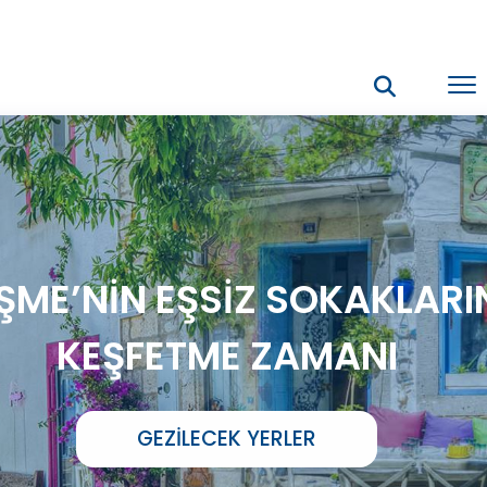
ŞME’NİN EŞSİZ SOKAKLARI
KEŞFETME ZAMANI
GEZILECEK YERLER