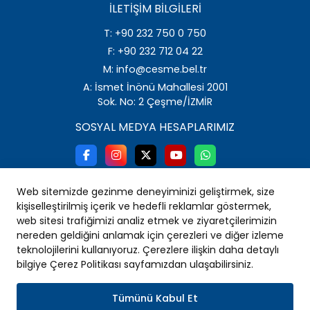
İLETIŞIM BILGILERI
T: +90 232 750 0 750
F: +90 232 712 04 22
M: info@cesme.bel.tr
A: İsmet İnönü Mahallesi 2001
Sok. No: 2 Çeşme/İZMİR
SOSYAL MEDYA HESAPLARIMIZ
Web sitemizde gezinme deneyiminizi geliştirmek, size
kişiselleştirilmiş içerik ve hedefli reklamlar göstermek,
web sitesi trafiğimizi analiz etmek ve ziyaretçilerimizin
nereden geldiğini anlamak için çerezleri ve diğer izleme
teknolojilerini kullanıyoruz. Çerezlere ilişkin daha detaylı
bilgiye Çerez Politikası sayfamızdan ulaşabilirsiniz.
Tümünü Kabul Et