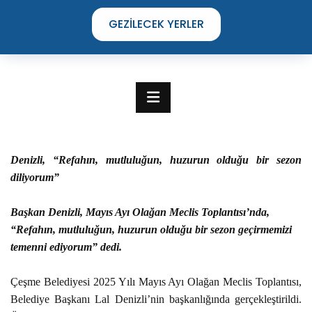
GEZILECEK YERLER
Denizli, “Refahın, mutluluğun, huzurun olduğu bir sezon
diliyorum”
Başkan Denizli, Mayıs Ayı Olağan Meclis Toplantısı’nda,
“Refahın, mutluluğun, huzurun olduğu bir sezon geçirmemizi
temenni ediyorum” dedi.
TIME TO DISCOVER
Çeşme Belediyesi 2025 Yılı Mayıs Ayı Olağan Meclis Toplantısı,
THE UNIQUE STREETS OF ÇEŞME
Belediye Başkanı Lal Denizli’nin başkanlığında gerçekleştirildi.