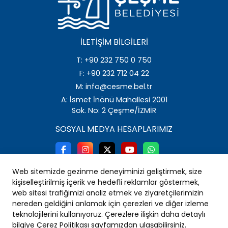
İLETIŞIM BILGILERI
T: +90 232 750 0 750
F: +90 232 712 04 22
M: info@cesme.bel.tr
A: İsmet İnönü Mahallesi 2001
Sok. No: 2 Çeşme/İZMİR
SOSYAL MEDYA HESAPLARIMIZ
Web sitemizde gezinme deneyiminizi geliştirmek, size
kişiselleştirilmiş içerik ve hedefli reklamlar göstermek,
web sitesi trafiğimizi analiz etmek ve ziyaretçilerimizin
nereden geldiğini anlamak için çerezleri ve diğer izleme
teknolojilerini kullanıyoruz. Çerezlere ilişkin daha detaylı
bilgiye Çerez Politikası sayfamızdan ulaşabilirsiniz.