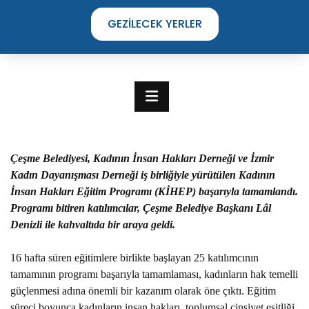
GEZILECEK YERLER
Çeşme Belediyesi, Kadının İnsan Hakları Derneği ve İzmir
Kadın Dayanışması Derneği iş birliğiyle yürütülen Kadının
İnsan Hakları Eğitim Programı (KİHEP) başarıyla tamamlandı.
Programı bitiren katılımcılar, Çeşme Belediye Başkanı Lâl
Denizli ile kahvaltıda bir araya geldi.
16 hafta süren eğitimlere birlikte başlayan 25 katılımcının
TIME TO DISCOVER
tamamının programı başarıyla tamamlaması, kadınların hak temelli
THE UNIQUE STREETS OF ÇEŞME
güçlenmesi adına önemli bir kazanım olarak öne çıktı. Eğitim
süreci boyunca kadınların insan hakları, toplumsal cinsiyet eşitliği