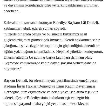
PLACES TO VISIT
ve dayanışma konularında bilgi ve farkındalıklarının artırılması
hedeflendi.
Kahvaltı buluşmasında konuşan Belediye Başkanı Lâl Denizli,
katılımcıları tebrik ederek şunları söyledi:
“Sizlerle bir arada olmak ve bu süreçte birbirimizi nasıl
güçlendirdiğimizi görmek çok kıymetli. Kendi haklarınıza sahip
çıktığınız, eşit ve özgür bir toplum için güçlendiğiniz önemli bir
eğitim yolculuğunu tamamladınız. Hepinizi yürekten kutluyorum.
Dilerim attığınız bu adımlar başka kadınlara da ilham olur;
Çeşme’de ve ülkemizde kadın dayanışmasını birlikte daha da
büyütürüz.”
Başkan Denizli, bu sürecin hayata geçirilmesinde emeği geçen
Kadının İnsan Hakları Derneği ve İzmir Kadın Dayanışması
Derneğine, tüm eğitmenlere ve belediye çalışanlarına teşekkür
ederek, Çeşme Belediyesinin kadınların eşit ve özgür bir
toplumsal yaşamda daha güçlü yer almasını destekleyen