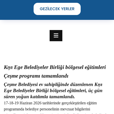
GEZILECEK YERLER
Kıyı Ege Belediyeler Birliği bölgesel eğitimleri
Çeşme programı tamamlandı
Çeşme Belediyesi ev sahipliğinde düzenlenen Kıyı
Ege Belediyeler Birliği bölgesel eğitimleri, üç gün
süren yoğun katılımla tamamlandı.
TIME TO DISCOVER
17-18-19 Haziran 2026 tarihlerinde gerçekleştirilen eğitim
THE UNIQUE STREETS OF ÇEŞME
programında belediye personelinin mevzuat bilgilerini