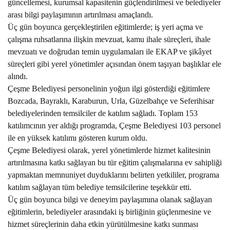
güncellemesi, kurumsal kapasitenin güçlendirilmesi ve belediyeler
PLACES TO VISIT
arası bilgi paylaşımının artırılması amaçlandı.
Üç gün boyunca gerçekleştirilen eğitimlerde; iş yeri açma ve
çalışma ruhsatlarına ilişkin mevzuat, kamu ihale süreçleri, ihale
mevzuatı ve doğrudan temin uygulamaları ile EKAP ve şikâyet
süreçleri gibi yerel yönetimler açısından önem taşıyan başlıklar ele
alındı.
Çeşme Belediyesi personelinin yoğun ilgi gösterdiği eğitimlere
Bozcada, Bayraklı,
Karaburun, Urla, Güzelbahçe ve Seferihisar
belediyelerinden temsilciler de katılım sağladı. Toplam 153
katılımcının yer aldığı programda, Çeşme Belediyesi 103 personel
ile en yüksek katılımı gösteren kurum oldu.
Çeşme Belediyesi olarak, yerel yönetimlerde hizmet kalitesinin
artırılmasına katkı sağlayan bu tür eğitim çalışmalarına ev sahipliği
yapmaktan memnuniyet duyduklarını belirten yetkililer, programa
katılım sağlayan tüm belediye temsilcilerine teşekkür etti.
Üç gün boyunca bilgi ve deneyim paylaşımına olanak sağlayan
eğitimlerin, belediyeler arasındaki iş birliğinin güçlenmesine ve
hizmet süreçlerinin daha etkin yürütülmesine katkı sunması