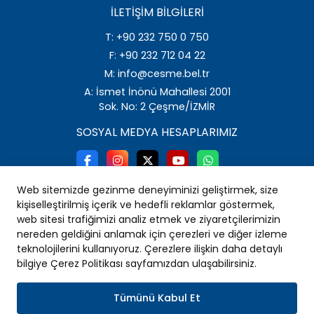
İLETIŞIM BILGILERI
T: +90 232 750 0 750
F: +90 232 712 04 22
M: info@cesme.bel.tr
A: İsmet İnönü Mahallesi 2001
Sok. No: 2 Çeşme/İZMİR
SOSYAL MEDYA HESAPLARIMIZ
Web sitemizde gezinme deneyiminizi geliştirmek, size
kişiselleştirilmiş içerik ve hedefli reklamlar göstermek,
web sitesi trafiğimizi analiz etmek ve ziyaretçilerimizin
nereden geldiğini anlamak için çerezleri ve diğer izleme
teknolojilerini kullanıyoruz. Çerezlere ilişkin daha detaylı
bilgiye Çerez Politikası sayfamızdan ulaşabilirsiniz.
Tümünü Kabul Et