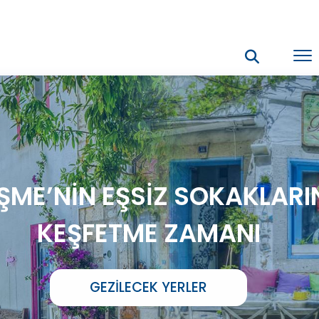
ŞME’NİN EŞSİZ SOKAKLARI
KEŞFETME ZAMANI
GEZILECEK YERLER