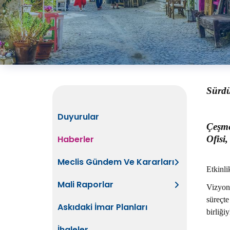
Sürdü
Duyurular
Çeşme
Ofisi,
Haberler
Meclis Gündem Ve Kararları
Etkinli
Mali Raporlar
Vizyon 
süreçte
Askıdaki İmar Planları
birliği
İhaleler