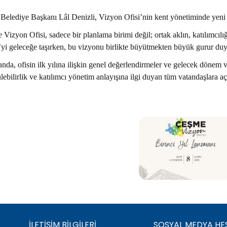
elediye Başkanı Lâl Denizli, Vizyon Ofisi’nin kent yönetiminde yeni bir
Vizyon Ofisi, sadece bir planlama birimi değil; ortak aklın, katılımcılığ
yi geleceğe taşırken, bu vizyonu birlikte büyütmekten büyük gurur du
da, ofisin ilk yılına ilişkin genel değerlendirmeler ve gelecek dönem v
lebilirlik ve katılımcı yönetim anlayışına ilgi duyan tüm vatandaşlara aç
İLETIŞIM BILGILERI
SOSYAL MEDYA HE