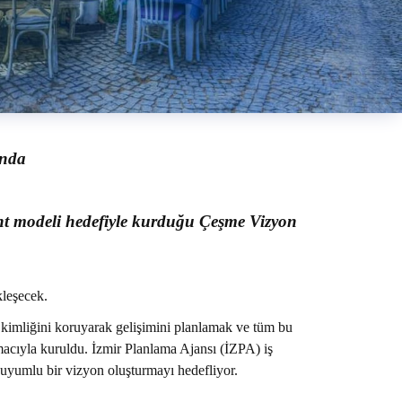
ında
kent modeli hedefiyle kurduğu Çeşme Vizyon
kleşecek.
n kimliğini koruyarak gelişimini planlamak ve tüm bu
macıyla kuruldu. İzmir Planlama Ajansı (İZPA) iş
e uyumlu bir vizyon oluşturmayı hedefliyor.