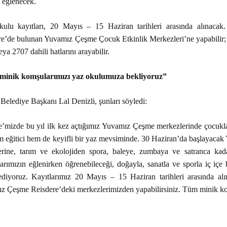
 eğlenecek.
ulu kayıtları, 20 Mayıs – 15 Haziran tarihleri arasında alınacak
e’de bulunan Yuvamız Çeşme Çocuk Etkinlik Merkezleri’ne yapabilir; d
ya 2707 dahili hatlarını arayabilir.
inik komşularımızı yaz okulumuza bekliyoruz”
elediye Başkanı Lal Denizli, şunları söyledi:
’mizde bu yıl ilk kez açtığımız Yuvamız Çeşme merkezlerinde çocuklar
m eğitici hem de keyifli bir yaz mevsiminde. 30 Haziran’da başlayaca
lerine, tarım ve ekolojiden spora, baleye, zumbaya ve satranca kad
rımızın eğlenirken öğrenebileceği, doğayla, sanatla ve sporla iç içe
ediyoruz. Kayıtlarımız 20 Mayıs – 15 Haziran tarihleri arasında a
z Çeşme Reisdere’deki merkezlerimizden yapabilirsiniz. Tüm minik ko