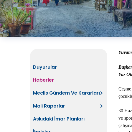
Yuvamı
Duyurular
Başkan 
Yaz Ok
Haberler
Çeşme 
Meclis Gündem Ve Kararları
çocukla
Mali Raporlar
30 Hazi
Askıdaki İmar Planları
ve spor
çalışma
İhaleler