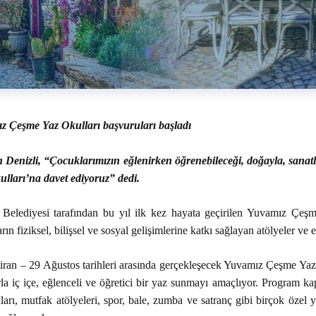
z Çeşme Yaz Okulları başvuruları başladı
Denizli, “Çocuklarımızın eğlenirken öğrenebileceği, doğayla, sanatla 
ulları’na davet ediyoruz” dedi.
Belediyesi tarafından bu yıl ilk kez hayata geçirilen Yuvamız Çeş
rın fiziksel, bilişsel ve sosyal gelişimlerine katkı sağlayan atölyeler ve e
ran – 29 Ağustos tarihleri arasında gerçekleşecek Yuvamız Çeşme Yaz O
la iç içe, eğlenceli ve öğretici bir yaz sunmayı amaçlıyor. Program ka
ları, mutfak atölyeleri, spor, bale, zumba ve satranç gibi birçok özel