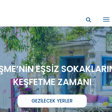
ŞME’NİN EŞSİZ SOKAKLARI
KEŞFETME ZAMANI
GEZILECEK YERLER