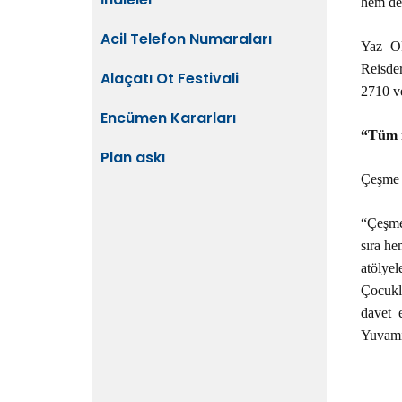
hem de
Acil Telefon Numaraları
Yaz Ok
Reisder
Alaçatı Ot Festivali
2710 ve
Encümen Kararları
“Tüm m
Plan askı
Çeşme B
“Çeşme
sıra he
atölye
Çocukla
davet 
Yuvamı