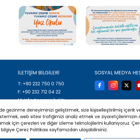
İLETIŞIM BILGILERI
SOSYAL MEDYA HE
T: +90 232 750 0 750
F: +90 232 712 04 22
M: info@cesme.bel.tr
A: İsmet İnönü Mahallesi 2001
 gezinme deneyiminizi geliştirmek, size kişiselleştirilmiş içerik v
Sok. No: 2 Çeşme/İZMİR
stermek, web sitesi trafiğimizi analiz etmek ve ziyaretçilerimizi
amak için çerezleri ve diğer izleme teknolojilerini kullanıyoruz. Çere
bilgiye Çerez Politikası sayfamızdan ulaşabilirsiniz.