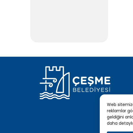
Web sitemizde
reklamlar gö
geldiğini anl
daha detaylı 