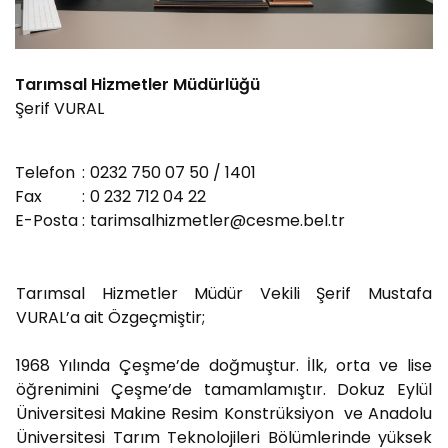
PLACES TO VISIT
Tarımsal Hizmetler Müdürlüğü
Şerif VURAL
Telefon
:
0232 750 07 50 / 1401
Fax
:
0 232 712 04 22
E-Posta
:
tarimsalhizmetler@cesme.bel.tr
Tarımsal Hizmetler Müdür Vekili Şerif Mustafa
VURAL’a ait Özgeçmiştir;
1968 Yılında Çeşme’de doğmuştur. İlk, orta ve lise
öğrenimini Çeşme’de tamamlamıştır. Dokuz Eylül
Üniversitesi Makine Resim Konstrüksiyon ve Anadolu
Üniversitesi Tarım Teknolojileri Bölümlerinde yüksek