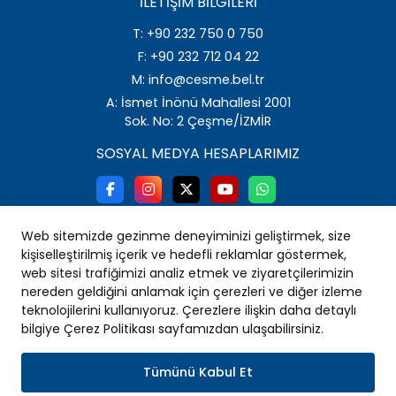
İLETIŞIM BILGILERI
T: +90 232 750 0 750
F: +90 232 712 04 22
M: info@cesme.bel.tr
A: İsmet İnönü Mahallesi 2001
Sok. No: 2 Çeşme/İZMİR
SOSYAL MEDYA HESAPLARIMIZ
Web sitemizde gezinme deneyiminizi geliştirmek, size
kişiselleştirilmiş içerik ve hedefli reklamlar göstermek,
web sitesi trafiğimizi analiz etmek ve ziyaretçilerimizin
nereden geldiğini anlamak için çerezleri ve diğer izleme
teknolojilerini kullanıyoruz. Çerezlere ilişkin daha detaylı
bilgiye Çerez Politikası sayfamızdan ulaşabilirsiniz.
Tümünü Kabul Et